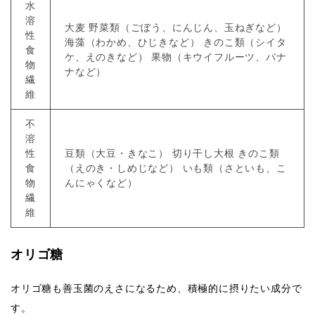
水
溶
大麦 野菜類（ごぼう、にんじん、玉ねぎなど）
性
海藻（わかめ、ひじきなど） きのこ類（シイタ
食
ケ、えのきなど） 果物（キウイフルーツ、バナ
物
ナなど）
繊
維
不
溶
性
豆類（大豆・きなこ） 切り干し大根 きのこ類
食
（えのき・しめじなど） いも類（さといも、こ
物
んにゃくなど）
繊
維
オリゴ糖
オリゴ糖も善玉菌のえさになるため、積極的に摂りたい成分で
す。