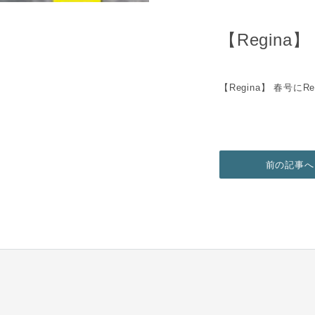
【Regin
【Regina】 春号に
前の記事へ