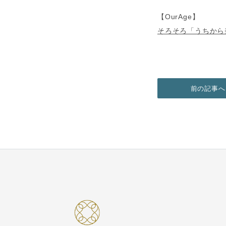
【OurAge】
そろそろ「うちから
前の記事へ